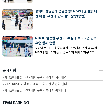
회 MBC배 전국대학농구 상주대회 여대부 결승에
서 부산대에 73-67로 역전승했다.
경희대·성균관대 준결승행! MBC배 준결승 대
진 확정, 부산대·단국대도 순항(종합)
MBC배 출전한 부산대, 수원대 꺾고 2년 연속
우승 향해 순항
부산대는 11일 상주체육관 구관에서 열린 제42회
MBC배 전국대학농구 상주대회 여자대학부 F조 예
선에서 수원대를 80-62로 꺾고 2연승을 달렸다.
공지사항
┼
•
제 42회 MBC배 전국대학농구 상주대회 시상내역
•
2026 KUSF 대학농구 U-리그 경기일정 변경 안내
•
제 42회 MBC배 전국대학농구 상주대회 중계안내
TEAM RANKING