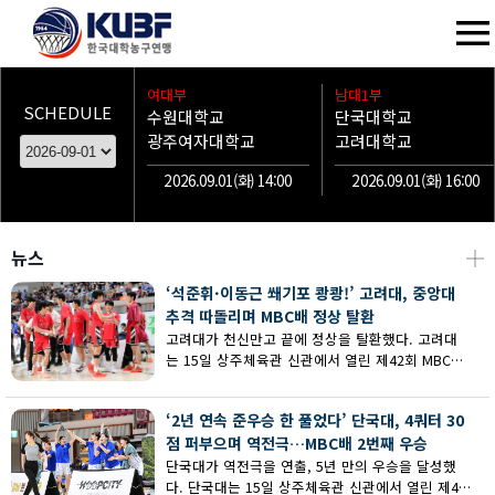
여대부
남대1부
SCHEDULE
수원대학교
단국대학교
광주여자대학교
고려대학교
2026.09.01(화) 14:00
2026.09.01(화) 16:00
뉴스
┼
‘석준휘·이동근 쐐기포 쾅쾅!’ 고려대, 중앙대
추격 따돌리며 MBC배 정상 탈환
고려대가 천신만고 끝에 정상을 탈환했다. 고려대
는 15일 상주체육관 신관에서 열린 제42회 MBC배
전국대학농구 상주대회 남대부 결승에서 중앙대의
추격을 따돌리며 73-62로 승리했다.
‘2년 연속 준우승 한 풀었다’ 단국대, 4쿼터 30
점 퍼부으며 역전극…MBC배 2번째 우승
단국대가 역전극을 연출, 5년 만의 우승을 달성했
다. 단국대는 15일 상주체육관 신관에서 열린 제42