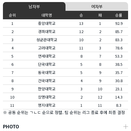
남자부
여자부
순위
대학명
승
패
승률
1
중앙대학교
13
1
92.9
2
경희대학교
12
2
85.7
3
성균관대학교
10
2
83.3
4
고려대학교
11
3
78.6
5
연세대학교
8
7
53.3
6
단국대학교
5
8
38.5
7
동국대학교
5
9
35.7
8
건국대학교
4
9
30.8
9
한양대학교
3
10
23.1
10
상명대학교
2
12
14.3
11
명지대학교
1
11
8.3
※ 공동 순위는 ㄱㄴㄷ 순으로 정렬. 팀 순위는 리그 종료 후에 최종 결정
PHOTO
┼