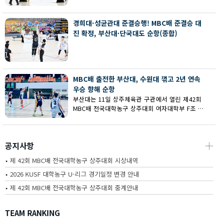
회 MBC배 전국대학농구 상주대회 여대부 결승에
서 부산대에 73-67로 역전승했다.
경희대·성균관대 준결승행! MBC배 준결승 대
진 확정, 부산대·단국대도 순항(종합)
MBC배 출전한 부산대, 수원대 꺾고 2년 연속
우승 향해 순항
부산대는 11일 상주체육관 구관에서 열린 제42회
MBC배 전국대학농구 상주대회 여자대학부 F조 예
선에서 수원대를 80-62로 꺾고 2연승을 달렸다.
공지사항
┼
•
제 42회 MBC배 전국대학농구 상주대회 시상내역
•
2026 KUSF 대학농구 U-리그 경기일정 변경 안내
•
제 42회 MBC배 전국대학농구 상주대회 중계안내
TEAM RANKING