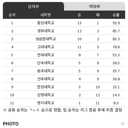
남자부
여자부
순위
대학명
승
패
승률
1
중앙대학교
13
1
92.9
2
경희대학교
12
2
85.7
3
성균관대학교
10
2
83.3
4
고려대학교
11
3
78.6
5
연세대학교
8
7
53.3
6
단국대학교
5
8
38.5
7
동국대학교
5
9
35.7
8
건국대학교
4
9
30.8
9
한양대학교
3
10
23.1
10
상명대학교
2
12
14.3
11
명지대학교
1
11
8.3
※ 공동 순위는 ㄱㄴㄷ 순으로 정렬. 팀 순위는 리그 종료 후에 최종 결정
PHOTO
┼