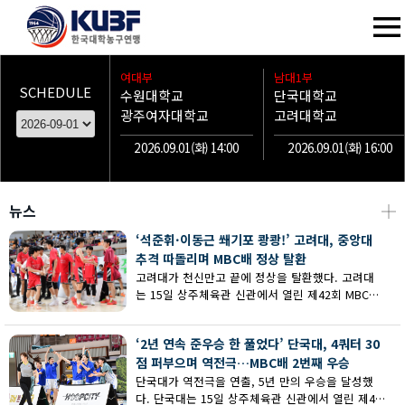
여대부
남대1부
SCHEDULE
수원대학교
단국대학교
광주여자대학교
고려대학교
2026.09.01(화) 14:00
2026.09.01(화) 16:00
뉴스
┼
‘석준휘·이동근 쐐기포 쾅쾅!’ 고려대, 중앙대
추격 따돌리며 MBC배 정상 탈환
고려대가 천신만고 끝에 정상을 탈환했다. 고려대
는 15일 상주체육관 신관에서 열린 제42회 MBC배
전국대학농구 상주대회 남대부 결승에서 중앙대의
추격을 따돌리며 73-62로 승리했다.
‘2년 연속 준우승 한 풀었다’ 단국대, 4쿼터 30
점 퍼부으며 역전극…MBC배 2번째 우승
단국대가 역전극을 연출, 5년 만의 우승을 달성했
다. 단국대는 15일 상주체육관 신관에서 열린 제42