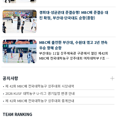
회 MBC배 전국대학농구 상주대회 여대부 결승에
서 부산대에 73-67로 역전승했다.
경희대·성균관대 준결승행! MBC배 준결승 대
진 확정, 부산대·단국대도 순항(종합)
MBC배 출전한 부산대, 수원대 꺾고 2년 연속
우승 향해 순항
부산대는 11일 상주체육관 구관에서 열린 제42회
MBC배 전국대학농구 상주대회 여자대학부 F조 예
선에서 수원대를 80-62로 꺾고 2연승을 달렸다.
공지사항
┼
•
제 42회 MBC배 전국대학농구 상주대회 시상내역
•
2026 KUSF 대학농구 U-리그 경기일정 변경 안내
•
제 42회 MBC배 전국대학농구 상주대회 중계안내
TEAM RANKING