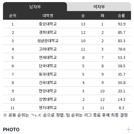
남자부
여자부
순위
대학명
승
패
승률
1
중앙대학교
13
1
92.9
2
경희대학교
12
2
85.7
3
성균관대학교
10
2
83.3
4
고려대학교
11
3
78.6
5
연세대학교
8
7
53.3
6
단국대학교
5
8
38.5
7
동국대학교
5
9
35.7
8
건국대학교
4
9
30.8
9
한양대학교
3
10
23.1
10
상명대학교
2
12
14.3
11
명지대학교
1
11
8.3
※ 공동 순위는 ㄱㄴㄷ 순으로 정렬. 팀 순위는 리그 종료 후에 최종 결정
PHOTO
┼