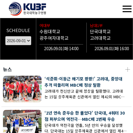
여대부
남대1부
SCHEDULE
수원대학교
단국대학교
광주여자대학교
고려대학교
2026.09.01(화) 14:00
2026.09.01(화) 16:00
뉴스
┼
‘석준휘·이동근 쐐기포 쾅쾅!’ 고려대, 중앙대
추격 따돌리며 MBC배 정상 탈환
고려대가 천신만고 끝에 정상을 탈환했다. 고려대
는 15일 상주체육관 신관에서 열린 제42회 MBC배
전국대학농구 상주대회 남대부 결승에서 중앙대의
추격을 따돌리며 73-62로 승리했다.
‘2년 연속 준우승 한 풀었다’ 단국대, 4쿼터 30
점 퍼부으며 역전극…MBC배 2번째 우승
단국대가 역전극을 연출, 5년 만의 우승을 달성했
다. 단국대는 15일 상주체육관 신관에서 열린 제42