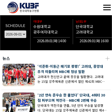
여대부
남대1부
SCHEDULE
수원대학교
단국대학교
광주여자대학교
고려대학교
2026.09.01(화) 14:00
2026.09.01(화) 16:00
뉴스
┼
‘석준휘·이동근 쐐기포 쾅쾅!’ 고려대, 중앙대
추격 따돌리며 MBC배 정상 탈환
고려대가 천신만고 끝에 정상을 탈환했다. 고려대
는 15일 상주체육관 신관에서 열린 제42회 MBC배
전국대학농구 상주대회 남대부 결승에서 중앙대의
추격을 따돌리며 73-62로 승리했다.
‘2년 연속 준우승 한 풀었다’ 단국대, 4쿼터 30
점 퍼부으며 역전극…MBC배 2번째 우승
단국대가 역전극을 연출, 5년 만의 우승을 달성했
다. 단국대는 15일 상주체육관 신관에서 열린 제42