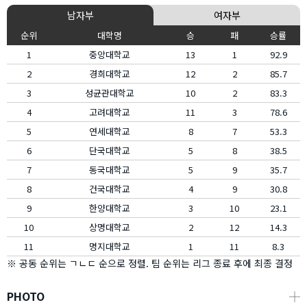
남자부
여자부
순위
대학명
승
패
승률
1
중앙대학교
13
1
92.9
2
경희대학교
12
2
85.7
3
성균관대학교
10
2
83.3
4
고려대학교
11
3
78.6
5
연세대학교
8
7
53.3
6
단국대학교
5
8
38.5
7
동국대학교
5
9
35.7
8
건국대학교
4
9
30.8
9
한양대학교
3
10
23.1
10
상명대학교
2
12
14.3
11
명지대학교
1
11
8.3
※ 공동 순위는 ㄱㄴㄷ 순으로 정렬. 팀 순위는 리그 종료 후에 최종 결정
PHOTO
┼