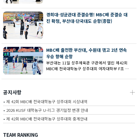
회 MBC배 전국대학농구 상주대회 여대부 결승에
서 부산대에 73-67로 역전승했다.
경희대·성균관대 준결승행! MBC배 준결승 대
진 확정, 부산대·단국대도 순항(종합)
MBC배 출전한 부산대, 수원대 꺾고 2년 연속
우승 향해 순항
부산대는 11일 상주체육관 구관에서 열린 제42회
MBC배 전국대학농구 상주대회 여자대학부 F조 예
선에서 수원대를 80-62로 꺾고 2연승을 달렸다.
공지사항
┼
•
제 42회 MBC배 전국대학농구 상주대회 시상내역
•
2026 KUSF 대학농구 U-리그 경기일정 변경 안내
•
제 42회 MBC배 전국대학농구 상주대회 중계안내
TEAM RANKING