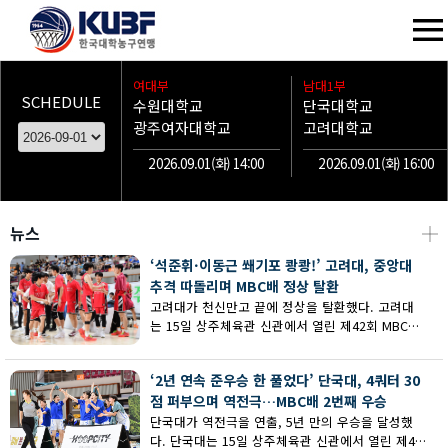
여대부
남대1부
SCHEDULE
수원대학교
단국대학교
광주여자대학교
고려대학교
2026.09.01(화) 14:00
2026.09.01(화) 16:00
뉴스
┼
‘석준휘·이동근 쐐기포 쾅쾅!’ 고려대, 중앙대
추격 따돌리며 MBC배 정상 탈환
고려대가 천신만고 끝에 정상을 탈환했다. 고려대
는 15일 상주체육관 신관에서 열린 제42회 MBC배
전국대학농구 상주대회 남대부 결승에서 중앙대의
추격을 따돌리며 73-62로 승리했다.
‘2년 연속 준우승 한 풀었다’ 단국대, 4쿼터 30
점 퍼부으며 역전극…MBC배 2번째 우승
단국대가 역전극을 연출, 5년 만의 우승을 달성했
다. 단국대는 15일 상주체육관 신관에서 열린 제42