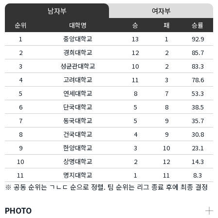
남자부
여자부
순위
대학명
승
패
승률
1
중앙대학교
13
1
92.9
2
경희대학교
12
2
85.7
3
성균관대학교
10
2
83.3
4
고려대학교
11
3
78.6
5
연세대학교
8
7
53.3
6
단국대학교
5
8
38.5
7
동국대학교
5
9
35.7
8
건국대학교
4
9
30.8
9
한양대학교
3
10
23.1
10
상명대학교
2
12
14.3
11
명지대학교
1
11
8.3
※ 공동 순위는 ㄱㄴㄷ 순으로 정렬. 팀 순위는 리그 종료 후에 최종 결정
PHOTO
┼