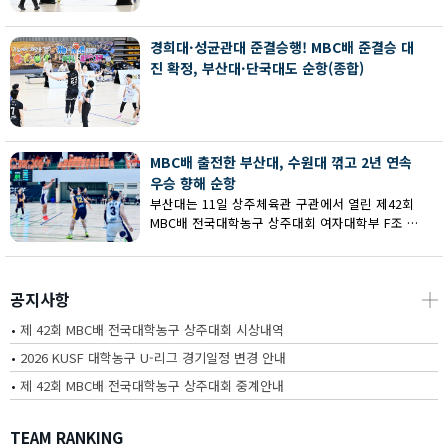
회 MBC배 전국대학농구 상주대회 여대부 결승에
서 부산대에 73-67로 역전승했다.
경희대·성균관대 준결승행! MBC배 준결승 대
진 확정, 부산대·단국대도 순항(종합)
MBC배 출전한 부산대, 수원대 꺾고 2년 연속
우승 향해 순항
부산대는 11일 상주체육관 구관에서 열린 제42회
MBC배 전국대학농구 상주대회 여자대학부 F조 예
선에서 수원대를 80-62로 꺾고 2연승을 달렸다.
공지사항
┼
•
제 42회 MBC배 전국대학농구 상주대회 시상내역
•
2026 KUSF 대학농구 U-리그 경기일정 변경 안내
•
제 42회 MBC배 전국대학농구 상주대회 중계안내
TEAM RANKING