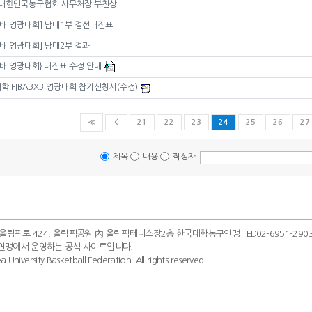
은 대한민국농구협회 사무처장 부친상
C배 영광대회] 남대1부 결선대진표
C배 영광대회] 남대2부 결과
C배 영광대회} 대진표 수정 안내
학 FIBA3X3 영광대회 참가신청서(수정)
≪
＜
21
22
23
24
25
26
27
제목
내용
작성자
 올림픽로 424, 올림픽공원 內 올림픽테니스장2층 한국대학농구연맹 TEL:02-6951-2903~4
연맹에서 운영하는 공식 사이트입니다.
 University Basketball Federation. All rights reserved.