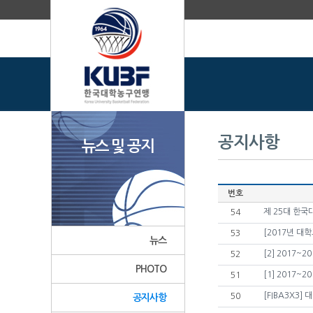
공지사항
뉴스 및 공지
번호
제 25대 한
54
[2017년 대
53
뉴스
[2] 2017~
52
PHOTO
[1] 2017~
51
[FIBA3X3]
50
공지사항