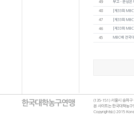
49
부고 - 문성
48
[제33회 MB
47
[제33회 MB
[제33회 MB
46
MBC배 전국대
45
(135-151) 서울시 송파구
한국대학농구연맹
본 사이트는 한국대학농구
Copyrights(c) 2015 Korea