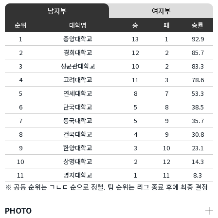
남자부
여자부
순위
대학명
승
패
승률
1
중앙대학교
13
1
92.9
2
경희대학교
12
2
85.7
3
성균관대학교
10
2
83.3
4
고려대학교
11
3
78.6
5
연세대학교
8
7
53.3
6
단국대학교
5
8
38.5
7
동국대학교
5
9
35.7
8
건국대학교
4
9
30.8
9
한양대학교
3
10
23.1
10
상명대학교
2
12
14.3
11
명지대학교
1
11
8.3
※ 공동 순위는 ㄱㄴㄷ 순으로 정렬. 팀 순위는 리그 종료 후에 최종 결정
PHOTO
┼