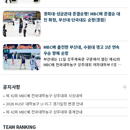
회 MBC배 전국대학농구 상주대회 여대부 결승에
서 부산대에 73-67로 역전승했다.
경희대·성균관대 준결승행! MBC배 준결승 대
진 확정, 부산대·단국대도 순항(종합)
MBC배 출전한 부산대, 수원대 꺾고 2년 연속
우승 향해 순항
부산대는 11일 상주체육관 구관에서 열린 제42회
MBC배 전국대학농구 상주대회 여자대학부 F조 예
선에서 수원대를 80-62로 꺾고 2연승을 달렸다.
공지사항
┼
•
제 42회 MBC배 전국대학농구 상주대회 시상내역
•
2026 KUSF 대학농구 U-리그 경기일정 변경 안내
•
제 42회 MBC배 전국대학농구 상주대회 중계안내
TEAM RANKING