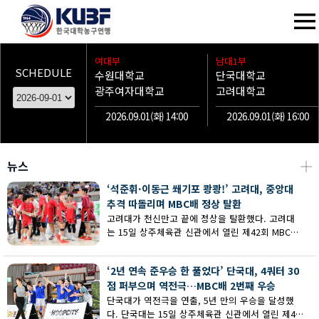
여대부
남대1부
SCHEDULE
수원대학교
단국대학교
광주여자대학교
고려대학교
2026.09.01(화) 14:00
2026.09.01(화) 16:00
뉴스
┼
‘석준휘·이동근 쐐기포 쾅쾅!’ 고려대, 중앙대
추격 따돌리며 MBC배 정상 탈환
고려대가 천신만고 끝에 정상을 탈환했다. 고려대
는 15일 상주체육관 신관에서 열린 제42회 MBC배
전국대학농구 상주대회 남대부 결승에서 중앙대의
추격을 따돌리며 73-62로 승리했다.
‘2년 연속 준우승 한 풀었다’ 단국대, 4쿼터 30
점 퍼부으며 역전극…MBC배 2번째 우승
단국대가 역전극을 연출, 5년 만의 우승을 달성했
다. 단국대는 15일 상주체육관 신관에서 열린 제42