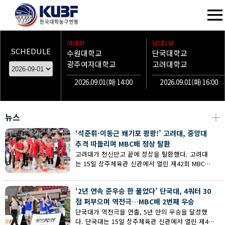
여대부
남대1부
SCHEDULE
수원대학교
단국대학교
광주여자대학교
고려대학교
2026.09.01(화) 14:00
2026.09.01(화) 16:00
뉴스
┼
‘석준휘·이동근 쐐기포 쾅쾅!’ 고려대, 중앙대
추격 따돌리며 MBC배 정상 탈환
고려대가 천신만고 끝에 정상을 탈환했다. 고려대
는 15일 상주체육관 신관에서 열린 제42회 MBC배
전국대학농구 상주대회 남대부 결승에서 중앙대의
추격을 따돌리며 73-62로 승리했다.
‘2년 연속 준우승 한 풀었다’ 단국대, 4쿼터 30
점 퍼부으며 역전극…MBC배 2번째 우승
단국대가 역전극을 연출, 5년 만의 우승을 달성했
다. 단국대는 15일 상주체육관 신관에서 열린 제42