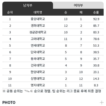
남자부
여자부
순위
대학명
승
패
승률
1
중앙대학교
13
1
92.9
2
경희대학교
12
2
85.7
3
성균관대학교
10
2
83.3
4
고려대학교
11
3
78.6
5
연세대학교
8
7
53.3
6
단국대학교
5
8
38.5
7
동국대학교
5
9
35.7
8
건국대학교
4
9
30.8
9
한양대학교
3
10
23.1
10
상명대학교
2
12
14.3
11
명지대학교
1
11
8.3
※ 공동 순위는 ㄱㄴㄷ 순으로 정렬. 팀 순위는 리그 종료 후에 최종 결정
PHOTO
┼