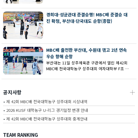
회 MBC배 전국대학농구 상주대회 여대부 결승에
서 부산대에 73-67로 역전승했다.
경희대·성균관대 준결승행! MBC배 준결승 대
진 확정, 부산대·단국대도 순항(종합)
MBC배 출전한 부산대, 수원대 꺾고 2년 연속
우승 향해 순항
부산대는 11일 상주체육관 구관에서 열린 제42회
MBC배 전국대학농구 상주대회 여자대학부 F조 예
선에서 수원대를 80-62로 꺾고 2연승을 달렸다.
공지사항
┼
•
제 42회 MBC배 전국대학농구 상주대회 시상내역
•
2026 KUSF 대학농구 U-리그 경기일정 변경 안내
•
제 42회 MBC배 전국대학농구 상주대회 중계안내
TEAM RANKING