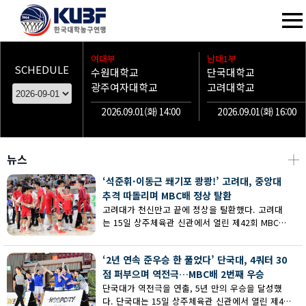
여대부
남대1부
SCHEDULE
수원대학교
단국대학교
광주여자대학교
고려대학교
2026.09.01(화) 14:00
2026.09.01(화) 16:00
뉴스
┼
‘석준휘·이동근 쐐기포 쾅쾅!’ 고려대, 중앙대
추격 따돌리며 MBC배 정상 탈환
고려대가 천신만고 끝에 정상을 탈환했다. 고려대
는 15일 상주체육관 신관에서 열린 제42회 MBC배
전국대학농구 상주대회 남대부 결승에서 중앙대의
추격을 따돌리며 73-62로 승리했다.
‘2년 연속 준우승 한 풀었다’ 단국대, 4쿼터 30
점 퍼부으며 역전극…MBC배 2번째 우승
단국대가 역전극을 연출, 5년 만의 우승을 달성했
다. 단국대는 15일 상주체육관 신관에서 열린 제42