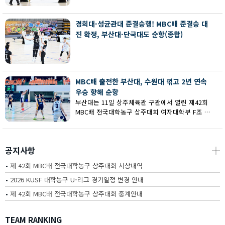
회 MBC배 전국대학농구 상주대회 여대부 결승에
서 부산대에 73-67로 역전승했다.
경희대·성균관대 준결승행! MBC배 준결승 대
진 확정, 부산대·단국대도 순항(종합)
MBC배 출전한 부산대, 수원대 꺾고 2년 연속
우승 향해 순항
부산대는 11일 상주체육관 구관에서 열린 제42회
MBC배 전국대학농구 상주대회 여자대학부 F조 예
선에서 수원대를 80-62로 꺾고 2연승을 달렸다.
공지사항
┼
•
제 42회 MBC배 전국대학농구 상주대회 시상내역
•
2026 KUSF 대학농구 U-리그 경기일정 변경 안내
•
제 42회 MBC배 전국대학농구 상주대회 중계안내
TEAM RANKING