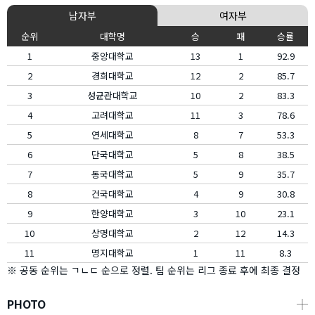
남자부
여자부
순위
대학명
승
패
승률
1
중앙대학교
13
1
92.9
2
경희대학교
12
2
85.7
3
성균관대학교
10
2
83.3
4
고려대학교
11
3
78.6
5
연세대학교
8
7
53.3
6
단국대학교
5
8
38.5
7
동국대학교
5
9
35.7
8
건국대학교
4
9
30.8
9
한양대학교
3
10
23.1
10
상명대학교
2
12
14.3
11
명지대학교
1
11
8.3
※ 공동 순위는 ㄱㄴㄷ 순으로 정렬. 팀 순위는 리그 종료 후에 최종 결정
PHOTO
┼