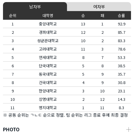
남자부
여자부
순위
대학명
승
패
승률
1
중앙대학교
13
1
92.9
2
경희대학교
12
2
85.7
3
성균관대학교
10
2
83.3
4
고려대학교
11
3
78.6
5
연세대학교
8
7
53.3
6
단국대학교
5
8
38.5
7
동국대학교
5
9
35.7
8
건국대학교
4
9
30.8
9
한양대학교
3
10
23.1
10
상명대학교
2
12
14.3
11
명지대학교
1
11
8.3
※ 공동 순위는 ㄱㄴㄷ 순으로 정렬. 팀 순위는 리그 종료 후에 최종 결정
PHOTO
┼