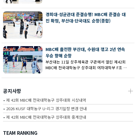
회 MBC배 전국대학농구 상주대회 여대부 결승에
서 부산대에 73-67로 역전승했다.
경희대·성균관대 준결승행! MBC배 준결승 대
진 확정, 부산대·단국대도 순항(종합)
MBC배 출전한 부산대, 수원대 꺾고 2년 연속
우승 향해 순항
부산대는 11일 상주체육관 구관에서 열린 제42회
MBC배 전국대학농구 상주대회 여자대학부 F조 예
선에서 수원대를 80-62로 꺾고 2연승을 달렸다.
공지사항
┼
•
제 42회 MBC배 전국대학농구 상주대회 시상내역
•
2026 KUSF 대학농구 U-리그 경기일정 변경 안내
•
제 42회 MBC배 전국대학농구 상주대회 중계안내
TEAM RANKING