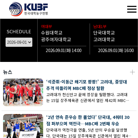
여대부
남대1부
SCHEDULE
수원대학교
단국대학교
광주여자대학교
고려대학교
2026.09.01(화) 14:00
2026.09.01(화) 16:00
뉴스
┼
‘석준휘·이동근 쐐기포 쾅쾅!’ 고려대, 중앙대
추격 따돌리며 MBC배 정상 탈환
고려대가 천신만고 끝에 정상을 탈환했다. 고려대
는 15일 상주체육관 신관에서 열린 제42회 MBC배
전국대학농구 상주대회 남대부 결승에서 중앙대의
추격을 따돌리며 73-62로 승리했다.
‘2년 연속 준우승 한 풀었다’ 단국대, 4쿼터 30
점 퍼부으며 역전극…MBC배 2번째 우승
단국대가 역전극을 연출, 5년 만의 우승을 달성했
다. 단국대는 15일 상주체육관 신관에서 열린 제42