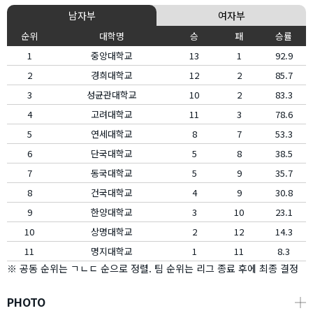
남자부
여자부
순위
대학명
승
패
승률
1
중앙대학교
13
1
92.9
2
경희대학교
12
2
85.7
3
성균관대학교
10
2
83.3
4
고려대학교
11
3
78.6
5
연세대학교
8
7
53.3
6
단국대학교
5
8
38.5
7
동국대학교
5
9
35.7
8
건국대학교
4
9
30.8
9
한양대학교
3
10
23.1
10
상명대학교
2
12
14.3
11
명지대학교
1
11
8.3
※ 공동 순위는 ㄱㄴㄷ 순으로 정렬. 팀 순위는 리그 종료 후에 최종 결정
PHOTO
┼