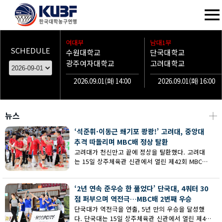
여대부
남대1부
SCHEDULE
수원대학교
단국대학교
광주여자대학교
고려대학교
2026.09.01(화) 14:00
2026.09.01(화) 16:00
뉴스
┼
‘석준휘·이동근 쐐기포 쾅쾅!’ 고려대, 중앙대
추격 따돌리며 MBC배 정상 탈환
고려대가 천신만고 끝에 정상을 탈환했다. 고려대
는 15일 상주체육관 신관에서 열린 제42회 MBC배
전국대학농구 상주대회 남대부 결승에서 중앙대의
추격을 따돌리며 73-62로 승리했다.
‘2년 연속 준우승 한 풀었다’ 단국대, 4쿼터 30
점 퍼부으며 역전극…MBC배 2번째 우승
단국대가 역전극을 연출, 5년 만의 우승을 달성했
다. 단국대는 15일 상주체육관 신관에서 열린 제42