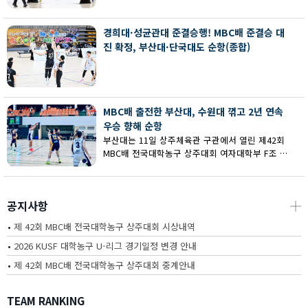
회 MBC배 전국대학농구 상주대회 여대부 결승에
서 부산대에 73-67로 역전승했다.
경희대·성균관대 준결승행! MBC배 준결승 대
진 확정, 부산대·단국대도 순항(종합)
MBC배 출전한 부산대, 수원대 꺾고 2년 연속
우승 향해 순항
부산대는 11일 상주체육관 구관에서 열린 제42회
MBC배 전국대학농구 상주대회 여자대학부 F조 예
선에서 수원대를 80-62로 꺾고 2연승을 달렸다.
공지사항
┼
•
제 42회 MBC배 전국대학농구 상주대회 시상내역
•
2026 KUSF 대학농구 U-리그 경기일정 변경 안내
•
제 42회 MBC배 전국대학농구 상주대회 중계안내
TEAM RANKING