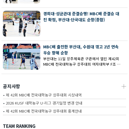
회 MBC배 전국대학농구 상주대회 여대부 결승에
서 부산대에 73-67로 역전승했다.
경희대·성균관대 준결승행! MBC배 준결승 대
진 확정, 부산대·단국대도 순항(종합)
MBC배 출전한 부산대, 수원대 꺾고 2년 연속
우승 향해 순항
부산대는 11일 상주체육관 구관에서 열린 제42회
MBC배 전국대학농구 상주대회 여자대학부 F조 예
선에서 수원대를 80-62로 꺾고 2연승을 달렸다.
공지사항
┼
•
제 42회 MBC배 전국대학농구 상주대회 시상내역
•
2026 KUSF 대학농구 U-리그 경기일정 변경 안내
•
제 42회 MBC배 전국대학농구 상주대회 중계안내
TEAM RANKING