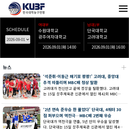
여대부
남대1부
SCHEDULE
수원대학교
단국대학교
광주여자대학교
고려대학교
2026.09.01(화) 14:00
2026.09.01(화) 16:00
뉴스
┼
‘석준휘·이동근 쐐기포 쾅쾅!’ 고려대, 중앙대
추격 따돌리며 MBC배 정상 탈환
고려대가 천신만고 끝에 정상을 탈환했다. 고려대
는 15일 상주체육관 신관에서 열린 제42회 MBC배
전국대학농구 상주대회 남대부 결승에서 중앙대의
추격을 따돌리며 73-62로 승리했다.
‘2년 연속 준우승 한 풀었다’ 단국대, 4쿼터 30
점 퍼부으며 역전극…MBC배 2번째 우승
단국대가 역전극을 연출, 5년 만의 우승을 달성했
다. 단국대는 15일 상주체육관 신관에서 열린 제42