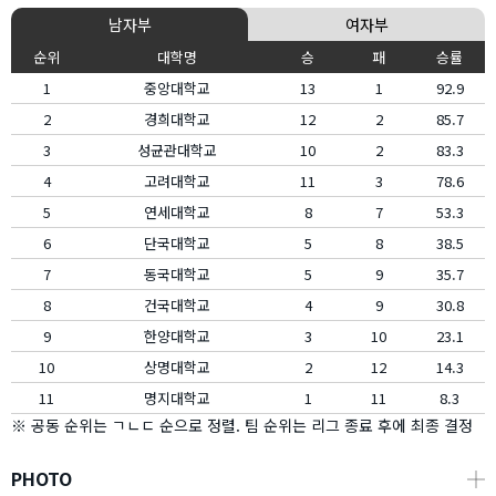
남자부
여자부
순위
대학명
승
패
승률
1
중앙대학교
13
1
92.9
2
경희대학교
12
2
85.7
3
성균관대학교
10
2
83.3
4
고려대학교
11
3
78.6
5
연세대학교
8
7
53.3
6
단국대학교
5
8
38.5
7
동국대학교
5
9
35.7
8
건국대학교
4
9
30.8
9
한양대학교
3
10
23.1
10
상명대학교
2
12
14.3
11
명지대학교
1
11
8.3
※ 공동 순위는 ㄱㄴㄷ 순으로 정렬. 팀 순위는 리그 종료 후에 최종 결정
PHOTO
┼