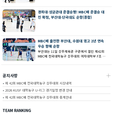
회 MBC배 전국대학농구 상주대회 여대부 결승에
서 부산대에 73-67로 역전승했다.
경희대·성균관대 준결승행! MBC배 준결승 대
진 확정, 부산대·단국대도 순항(종합)
MBC배 출전한 부산대, 수원대 꺾고 2년 연속
우승 향해 순항
부산대는 11일 상주체육관 구관에서 열린 제42회
MBC배 전국대학농구 상주대회 여자대학부 F조 예
선에서 수원대를 80-62로 꺾고 2연승을 달렸다.
공지사항
┼
•
제 42회 MBC배 전국대학농구 상주대회 시상내역
•
2026 KUSF 대학농구 U-리그 경기일정 변경 안내
•
제 42회 MBC배 전국대학농구 상주대회 중계안내
TEAM RANKING