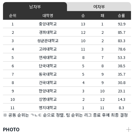
남자부
여자부
순위
대학명
승
패
승률
1
중앙대학교
13
1
92.9
2
경희대학교
12
2
85.7
3
성균관대학교
10
2
83.3
4
고려대학교
11
3
78.6
5
연세대학교
8
7
53.3
6
단국대학교
5
8
38.5
7
동국대학교
5
9
35.7
8
건국대학교
4
9
30.8
9
한양대학교
3
10
23.1
10
상명대학교
2
12
14.3
11
명지대학교
1
11
8.3
※ 공동 순위는 ㄱㄴㄷ 순으로 정렬. 팀 순위는 리그 종료 후에 최종 결정
PHOTO
┼