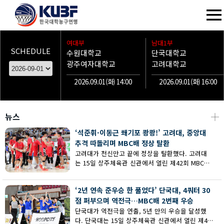
여대부
남대1부
SCHEDULE
수원대학교
단국대학교
광주여자대학교
고려대학교
2026.09.01(화) 14:00
2026.09.01(화) 16:00
뉴스
┼
‘석준휘·이동근 쐐기포 쾅쾅!’ 고려대, 중앙대
추격 따돌리며 MBC배 정상 탈환
고려대가 천신만고 끝에 정상을 탈환했다. 고려대
는 15일 상주체육관 신관에서 열린 제42회 MBC배
전국대학농구 상주대회 남대부 결승에서 중앙대의
추격을 따돌리며 73-62로 승리했다.
‘2년 연속 준우승 한 풀었다’ 단국대, 4쿼터 30
점 퍼부으며 역전극…MBC배 2번째 우승
단국대가 역전극을 연출, 5년 만의 우승을 달성했
다. 단국대는 15일 상주체육관 신관에서 열린 제42