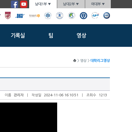
남대1부 ▼
남대2부 ▼
여대부 ▼
기록실
팀
영상
> 영상 >
대학리그영상
이름
관리자
| 작성일
2024-11-06 16:10:51
| 조회수
1213