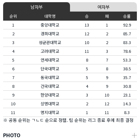
남자부
여자부
순위
대학명
승
패
승률
1
중앙대학교
13
1
92.9
2
경희대학교
12
2
85.7
3
성균관대학교
10
2
83.3
4
고려대학교
11
3
78.6
5
연세대학교
8
7
53.3
6
단국대학교
5
8
38.5
7
동국대학교
5
9
35.7
8
건국대학교
4
9
30.8
9
한양대학교
3
10
23.1
10
상명대학교
2
12
14.3
11
명지대학교
1
11
8.3
※ 공동 순위는 ㄱㄴㄷ 순으로 정렬. 팀 순위는 리그 종료 후에 최종 결정
PHOTO
┼