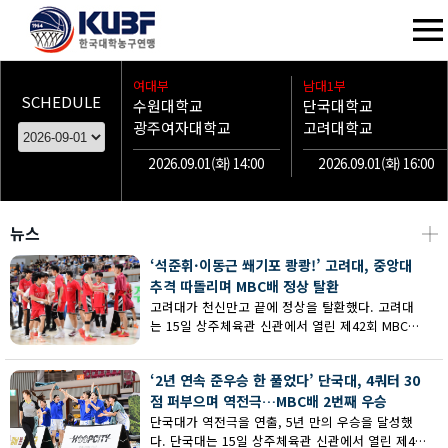
여대부
남대1부
SCHEDULE
수원대학교
단국대학교
광주여자대학교
고려대학교
2026.09.01(화) 14:00
2026.09.01(화) 16:00
뉴스
┼
‘석준휘·이동근 쐐기포 쾅쾅!’ 고려대, 중앙대
추격 따돌리며 MBC배 정상 탈환
고려대가 천신만고 끝에 정상을 탈환했다. 고려대
는 15일 상주체육관 신관에서 열린 제42회 MBC배
전국대학농구 상주대회 남대부 결승에서 중앙대의
추격을 따돌리며 73-62로 승리했다.
‘2년 연속 준우승 한 풀었다’ 단국대, 4쿼터 30
점 퍼부으며 역전극…MBC배 2번째 우승
단국대가 역전극을 연출, 5년 만의 우승을 달성했
다. 단국대는 15일 상주체육관 신관에서 열린 제42