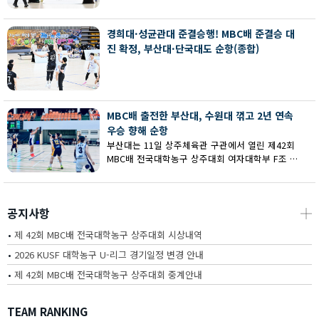
회 MBC배 전국대학농구 상주대회 여대부 결승에
서 부산대에 73-67로 역전승했다.
경희대·성균관대 준결승행! MBC배 준결승 대
진 확정, 부산대·단국대도 순항(종합)
MBC배 출전한 부산대, 수원대 꺾고 2년 연속
우승 향해 순항
부산대는 11일 상주체육관 구관에서 열린 제42회
MBC배 전국대학농구 상주대회 여자대학부 F조 예
선에서 수원대를 80-62로 꺾고 2연승을 달렸다.
공지사항
┼
•
제 42회 MBC배 전국대학농구 상주대회 시상내역
•
2026 KUSF 대학농구 U-리그 경기일정 변경 안내
•
제 42회 MBC배 전국대학농구 상주대회 중계안내
TEAM RANKING