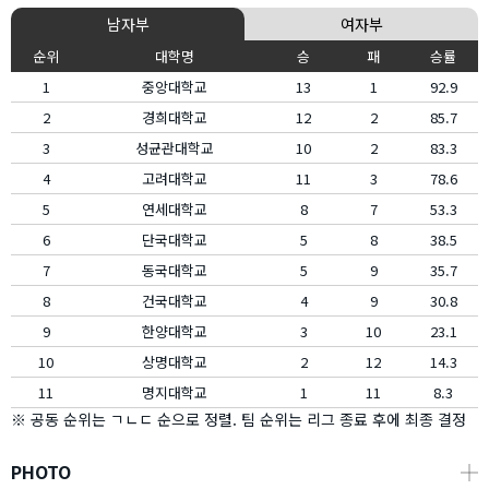
남자부
여자부
순위
대학명
승
패
승률
1
중앙대학교
13
1
92.9
2
경희대학교
12
2
85.7
3
성균관대학교
10
2
83.3
4
고려대학교
11
3
78.6
5
연세대학교
8
7
53.3
6
단국대학교
5
8
38.5
7
동국대학교
5
9
35.7
8
건국대학교
4
9
30.8
9
한양대학교
3
10
23.1
10
상명대학교
2
12
14.3
11
명지대학교
1
11
8.3
※ 공동 순위는 ㄱㄴㄷ 순으로 정렬. 팀 순위는 리그 종료 후에 최종 결정
PHOTO
┼