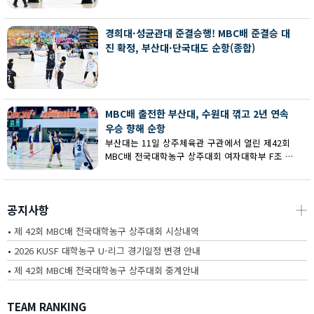
회 MBC배 전국대학농구 상주대회 여대부 결승에
서 부산대에 73-67로 역전승했다.
경희대·성균관대 준결승행! MBC배 준결승 대
진 확정, 부산대·단국대도 순항(종합)
MBC배 출전한 부산대, 수원대 꺾고 2년 연속
우승 향해 순항
부산대는 11일 상주체육관 구관에서 열린 제42회
MBC배 전국대학농구 상주대회 여자대학부 F조 예
선에서 수원대를 80-62로 꺾고 2연승을 달렸다.
공지사항
┼
•
제 42회 MBC배 전국대학농구 상주대회 시상내역
•
2026 KUSF 대학농구 U-리그 경기일정 변경 안내
•
제 42회 MBC배 전국대학농구 상주대회 중계안내
TEAM RANKING