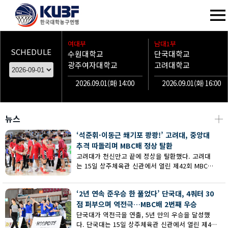
여대부
남대1부
SCHEDULE
수원대학교
단국대학교
광주여자대학교
고려대학교
2026.09.01(화) 14:00
2026.09.01(화) 16:00
뉴스
┼
‘석준휘·이동근 쐐기포 쾅쾅!’ 고려대, 중앙대
추격 따돌리며 MBC배 정상 탈환
고려대가 천신만고 끝에 정상을 탈환했다. 고려대
는 15일 상주체육관 신관에서 열린 제42회 MBC배
전국대학농구 상주대회 남대부 결승에서 중앙대의
추격을 따돌리며 73-62로 승리했다.
‘2년 연속 준우승 한 풀었다’ 단국대, 4쿼터 30
점 퍼부으며 역전극…MBC배 2번째 우승
단국대가 역전극을 연출, 5년 만의 우승을 달성했
다. 단국대는 15일 상주체육관 신관에서 열린 제42