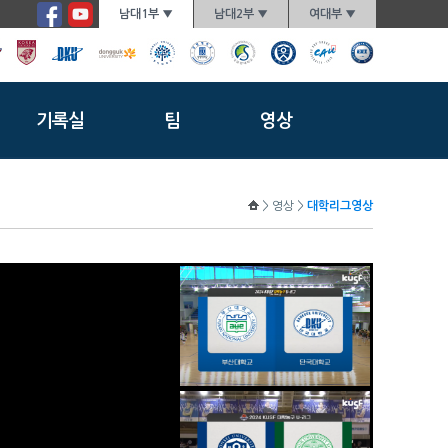
남대1부 ▼
남대2부 ▼
여대부 ▼
기록실
팀
영상
> 영상 >
대학리그영상