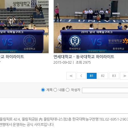
연세대학교 - 동국대학교 하이라이트
학교 하이라이트
2015-09-02
ㅣ
조회 2975
7
≪
＜
81
82
83
≫
제목
내용
작성자
 올림픽로 424, 올림픽공원 內 올림픽테니스장2층 한국대학농구연맹 TEL:02-6951-2903~4
연맹에서 운영하는 공식 사이트입니다.