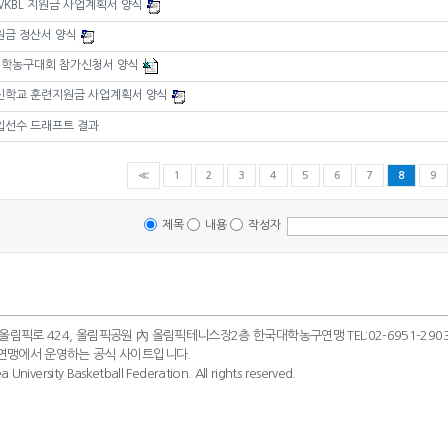
 WKBL 지원금 사업계획서 양식
지원금 정산서 양식
대학농구대회 참가신청서 양식
 출신학교 훈련지원금 사업계획서 양식
 신입선수 드래프트 결과
≪
1
2
3
4
5
6
7
8
9
제목
내용
작성자
 올림픽로 424, 올림픽공원 內 올림픽테니스장2층 한국대학농구연맹 TEL:02-6951-2903~4
연맹에서 운영하는 공식 사이트입니다.
 University Basketball Federation. All rights reserved.