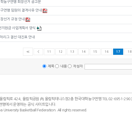
대학농구연맹 회장선거 공고문
농구연맹 임원의 결격사유 안내
회장선거 규정 안내
 훈련지원금 사업계획서 양식
 2차리그 결선 대진표 안내
≪
＜
11
12
13
14
15
16
17
18
제목
내용
작성자
 올림픽로 424, 올림픽공원 內 올림픽테니스장2층 한국대학농구연맹 TEL:02-6951-2903~4
연맹에서 운영하는 공식 사이트입니다.
 University Basketball Federation. All rights reserved.