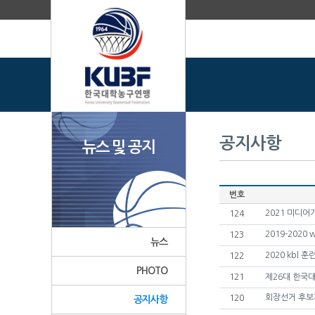
공지사항
뉴스 및 공지
번호
2021 미디어
124
2019-202
123
뉴스
2020 kbl
122
PHOTO
121
제26대 한국
회장선거 후보
120
공지사항