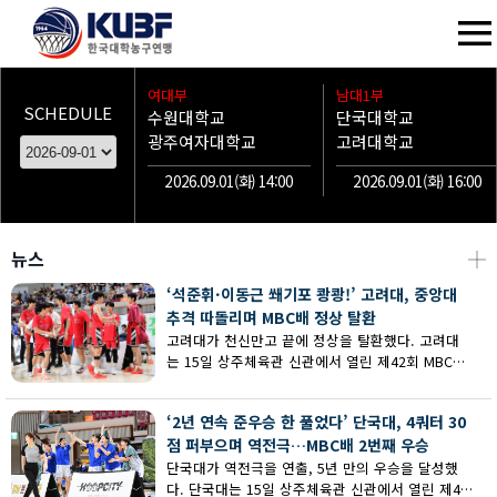
여대부
남대1부
SCHEDULE
수원대학교
단국대학교
광주여자대학교
고려대학교
2026.09.01(화) 14:00
2026.09.01(화) 16:00
뉴스
┼
‘석준휘·이동근 쐐기포 쾅쾅!’ 고려대, 중앙대
추격 따돌리며 MBC배 정상 탈환
고려대가 천신만고 끝에 정상을 탈환했다. 고려대
는 15일 상주체육관 신관에서 열린 제42회 MBC배
전국대학농구 상주대회 남대부 결승에서 중앙대의
추격을 따돌리며 73-62로 승리했다.
‘2년 연속 준우승 한 풀었다’ 단국대, 4쿼터 30
점 퍼부으며 역전극…MBC배 2번째 우승
단국대가 역전극을 연출, 5년 만의 우승을 달성했
다. 단국대는 15일 상주체육관 신관에서 열린 제42