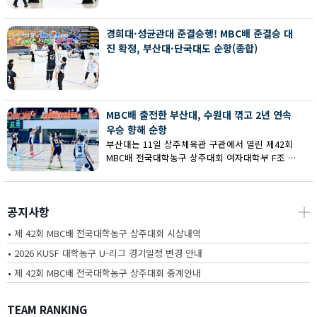
회 MBC배 전국대학농구 상주대회 여대부 결승에
서 부산대에 73-67로 역전승했다.
경희대·성균관대 준결승행! MBC배 준결승 대
진 확정, 부산대·단국대도 순항(종합)
MBC배 출전한 부산대, 수원대 꺾고 2년 연속
우승 향해 순항
부산대는 11일 상주체육관 구관에서 열린 제42회
MBC배 전국대학농구 상주대회 여자대학부 F조 예
선에서 수원대를 80-62로 꺾고 2연승을 달렸다.
공지사항
┼
•
제 42회 MBC배 전국대학농구 상주대회 시상내역
•
2026 KUSF 대학농구 U-리그 경기일정 변경 안내
•
제 42회 MBC배 전국대학농구 상주대회 중계안내
TEAM RANKING