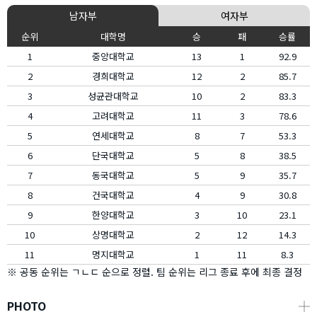
남자부
여자부
순위
대학명
승
패
승률
1
중앙대학교
13
1
92.9
2
경희대학교
12
2
85.7
3
성균관대학교
10
2
83.3
4
고려대학교
11
3
78.6
5
연세대학교
8
7
53.3
6
단국대학교
5
8
38.5
7
동국대학교
5
9
35.7
8
건국대학교
4
9
30.8
9
한양대학교
3
10
23.1
10
상명대학교
2
12
14.3
11
명지대학교
1
11
8.3
※ 공동 순위는 ㄱㄴㄷ 순으로 정렬. 팀 순위는 리그 종료 후에 최종 결정
PHOTO
┼