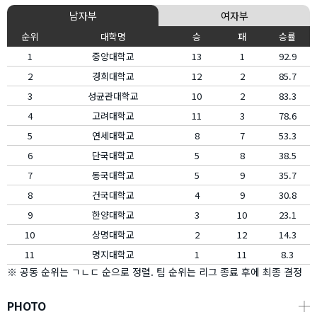
남자부
여자부
순위
대학명
승
패
승률
1
중앙대학교
13
1
92.9
2
경희대학교
12
2
85.7
3
성균관대학교
10
2
83.3
4
고려대학교
11
3
78.6
5
연세대학교
8
7
53.3
6
단국대학교
5
8
38.5
7
동국대학교
5
9
35.7
8
건국대학교
4
9
30.8
9
한양대학교
3
10
23.1
10
상명대학교
2
12
14.3
11
명지대학교
1
11
8.3
※ 공동 순위는 ㄱㄴㄷ 순으로 정렬. 팀 순위는 리그 종료 후에 최종 결정
PHOTO
┼