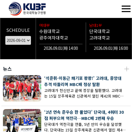
여대부
남대1부
SCHEDULE
수원대학교
단국대학교
광주여자대학교
고려대학교
2026.09.01(화) 14:00
2026.09.01(화) 16:00
뉴스
┼
‘석준휘·이동근 쐐기포 쾅쾅!’ 고려대, 중앙대
추격 따돌리며 MBC배 정상 탈환
고려대가 천신만고 끝에 정상을 탈환했다. 고려대
는 15일 상주체육관 신관에서 열린 제42회 MBC배
전국대학농구 상주대회 남대부 결승에서 중앙대의
추격을 따돌리며 73-62로 승리했다.
‘2년 연속 준우승 한 풀었다’ 단국대, 4쿼터 30
점 퍼부으며 역전극…MBC배 2번째 우승
단국대가 역전극을 연출, 5년 만의 우승을 달성했
다. 단국대는 15일 상주체육관 신관에서 열린 제42