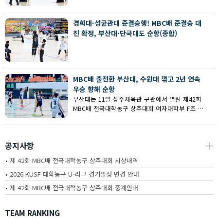
회 MBC배 전국대학농구 상주대회 여대부 결승에
서 부산대에 73-67로 역전승했다.
경희대·성균관대 준결승행! MBC배 준결승 대
진 확정, 부산대·단국대도 순항(종합)
MBC배 출전한 부산대, 수원대 꺾고 2년 연속
우승 향해 순항
부산대는 11일 상주체육관 구관에서 열린 제42회
MBC배 전국대학농구 상주대회 여자대학부 F조 예
선에서 수원대를 80-62로 꺾고 2연승을 달렸다.
공지사항
┼
•
제 42회 MBC배 전국대학농구 상주대회 시상내역
•
2026 KUSF 대학농구 U-리그 경기일정 변경 안내
•
제 42회 MBC배 전국대학농구 상주대회 중계안내
TEAM RANKING