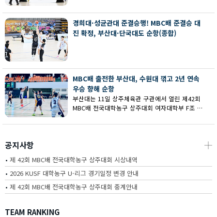
회 MBC배 전국대학농구 상주대회 여대부 결승에
서 부산대에 73-67로 역전승했다.
경희대·성균관대 준결승행! MBC배 준결승 대
진 확정, 부산대·단국대도 순항(종합)
MBC배 출전한 부산대, 수원대 꺾고 2년 연속
우승 향해 순항
부산대는 11일 상주체육관 구관에서 열린 제42회
MBC배 전국대학농구 상주대회 여자대학부 F조 예
선에서 수원대를 80-62로 꺾고 2연승을 달렸다.
공지사항
┼
•
제 42회 MBC배 전국대학농구 상주대회 시상내역
•
2026 KUSF 대학농구 U-리그 경기일정 변경 안내
•
제 42회 MBC배 전국대학농구 상주대회 중계안내
TEAM RANKING