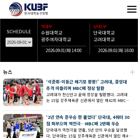
여대부
남대1부
SCHEDULE
수원대학교
단국대학교
광주여자대학교
고려대학교
2026.09.01(화) 14:00
2026.09.01(화) 16:00
뉴스
┼
‘석준휘·이동근 쐐기포 쾅쾅!’ 고려대, 중앙대
추격 따돌리며 MBC배 정상 탈환
고려대가 천신만고 끝에 정상을 탈환했다. 고려대
는 15일 상주체육관 신관에서 열린 제42회 MBC배
전국대학농구 상주대회 남대부 결승에서 중앙대의
추격을 따돌리며 73-62로 승리했다.
‘2년 연속 준우승 한 풀었다’ 단국대, 4쿼터 30
점 퍼부으며 역전극…MBC배 2번째 우승
단국대가 역전극을 연출, 5년 만의 우승을 달성했
다. 단국대는 15일 상주체육관 신관에서 열린 제42