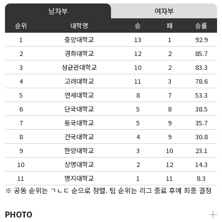
남자부
여자부
순위
대학명
승
패
승률
1
중앙대학교
13
1
92.9
2
경희대학교
12
2
85.7
3
성균관대학교
10
2
83.3
4
고려대학교
11
3
78.6
5
연세대학교
8
7
53.3
6
단국대학교
5
8
38.5
7
동국대학교
5
9
35.7
8
건국대학교
4
9
30.8
9
한양대학교
3
10
23.1
10
상명대학교
2
12
14.3
11
명지대학교
1
11
8.3
※ 공동 순위는 ㄱㄴㄷ 순으로 정렬. 팀 순위는 리그 종료 후에 최종 결정
PHOTO
┼