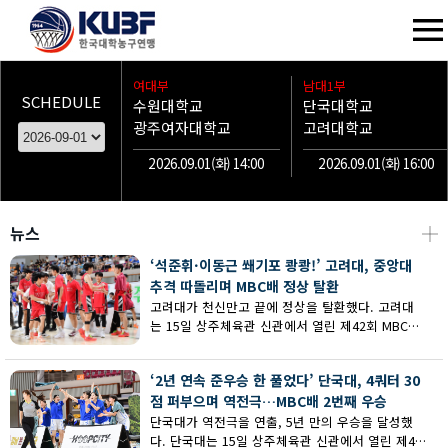
여대부
남대1부
SCHEDULE
수원대학교
단국대학교
광주여자대학교
고려대학교
2026.09.01(화) 14:00
2026.09.01(화) 16:00
뉴스
┼
‘석준휘·이동근 쐐기포 쾅쾅!’ 고려대, 중앙대
추격 따돌리며 MBC배 정상 탈환
고려대가 천신만고 끝에 정상을 탈환했다. 고려대
는 15일 상주체육관 신관에서 열린 제42회 MBC배
전국대학농구 상주대회 남대부 결승에서 중앙대의
추격을 따돌리며 73-62로 승리했다.
‘2년 연속 준우승 한 풀었다’ 단국대, 4쿼터 30
점 퍼부으며 역전극…MBC배 2번째 우승
단국대가 역전극을 연출, 5년 만의 우승을 달성했
다. 단국대는 15일 상주체육관 신관에서 열린 제42