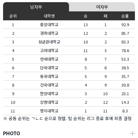
남자부
여자부
순위
대학명
승
패
승률
1
중앙대학교
13
1
92.9
2
경희대학교
12
2
85.7
3
성균관대학교
10
2
83.3
4
고려대학교
11
3
78.6
5
연세대학교
8
7
53.3
6
단국대학교
5
8
38.5
7
동국대학교
5
9
35.7
8
건국대학교
4
9
30.8
9
한양대학교
3
10
23.1
10
상명대학교
2
12
14.3
11
명지대학교
1
11
8.3
※ 공동 순위는 ㄱㄴㄷ 순으로 정렬. 팀 순위는 리그 종료 후에 최종 결정
PHOTO
┼