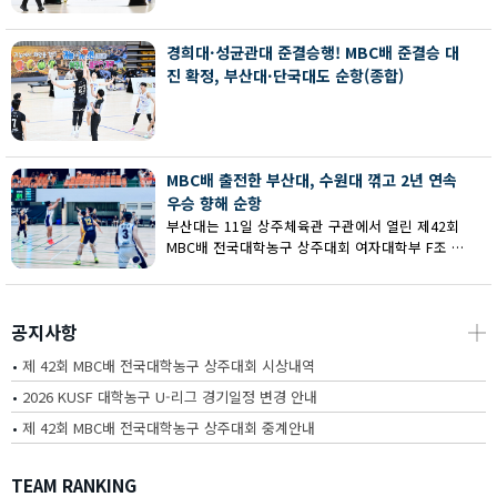
회 MBC배 전국대학농구 상주대회 여대부 결승에
서 부산대에 73-67로 역전승했다.
경희대·성균관대 준결승행! MBC배 준결승 대
진 확정, 부산대·단국대도 순항(종합)
MBC배 출전한 부산대, 수원대 꺾고 2년 연속
우승 향해 순항
부산대는 11일 상주체육관 구관에서 열린 제42회
MBC배 전국대학농구 상주대회 여자대학부 F조 예
선에서 수원대를 80-62로 꺾고 2연승을 달렸다.
공지사항
┼
•
제 42회 MBC배 전국대학농구 상주대회 시상내역
•
2026 KUSF 대학농구 U-리그 경기일정 변경 안내
•
제 42회 MBC배 전국대학농구 상주대회 중계안내
TEAM RANKING