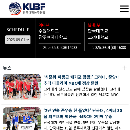
여대부
남대1부
SCHEDULE
수원대학교
단국대학교
광주여자대학교
고려대학교
2026.09.01(화) 14:00
2026.09.01(화) 16:00
뉴스
┼
‘석준휘·이동근 쐐기포 쾅쾅!’ 고려대, 중앙대
추격 따돌리며 MBC배 정상 탈환
고려대가 천신만고 끝에 정상을 탈환했다. 고려대
는 15일 상주체육관 신관에서 열린 제42회 MBC배
전국대학농구 상주대회 남대부 결승에서 중앙대의
추격을 따돌리며 73-62로 승리했다.
‘2년 연속 준우승 한 풀었다’ 단국대, 4쿼터 30
점 퍼부으며 역전극…MBC배 2번째 우승
단국대가 역전극을 연출, 5년 만의 우승을 달성했
다. 단국대는 15일 상주체육관 신관에서 열린 제42