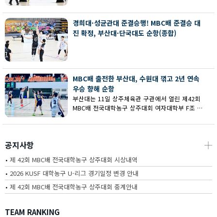
회 MBC배 전국대학농구 상주대회 여대부 결승에
서 부산대에 73-67로 역전승했다.
경희대·성균관대 준결승행! MBC배 준결승 대
진 확정, 부산대·단국대도 순항(종합)
MBC배 출전한 부산대, 수원대 꺾고 2년 연속
우승 향해 순항
부산대는 11일 상주체육관 구관에서 열린 제42회
MBC배 전국대학농구 상주대회 여자대학부 F조 예
선에서 수원대를 80-62로 꺾고 2연승을 달렸다.
공지사항
┼
•
제 42회 MBC배 전국대학농구 상주대회 시상내역
•
2026 KUSF 대학농구 U-리그 경기일정 변경 안내
•
제 42회 MBC배 전국대학농구 상주대회 중계안내
TEAM RANKING