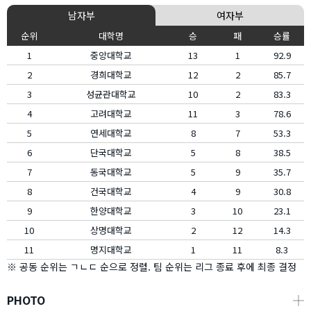
남자부
여자부
순위
대학명
승
패
승률
1
중앙대학교
13
1
92.9
2
경희대학교
12
2
85.7
3
성균관대학교
10
2
83.3
4
고려대학교
11
3
78.6
5
연세대학교
8
7
53.3
6
단국대학교
5
8
38.5
7
동국대학교
5
9
35.7
8
건국대학교
4
9
30.8
9
한양대학교
3
10
23.1
10
상명대학교
2
12
14.3
11
명지대학교
1
11
8.3
※ 공동 순위는 ㄱㄴㄷ 순으로 정렬. 팀 순위는 리그 종료 후에 최종 결정
PHOTO
┼