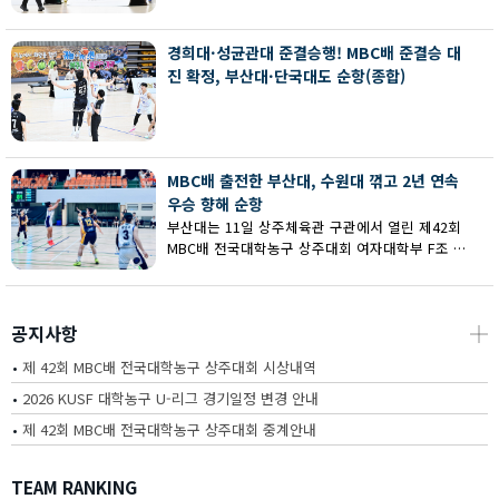
회 MBC배 전국대학농구 상주대회 여대부 결승에
서 부산대에 73-67로 역전승했다.
경희대·성균관대 준결승행! MBC배 준결승 대
진 확정, 부산대·단국대도 순항(종합)
MBC배 출전한 부산대, 수원대 꺾고 2년 연속
우승 향해 순항
부산대는 11일 상주체육관 구관에서 열린 제42회
MBC배 전국대학농구 상주대회 여자대학부 F조 예
선에서 수원대를 80-62로 꺾고 2연승을 달렸다.
공지사항
┼
•
제 42회 MBC배 전국대학농구 상주대회 시상내역
•
2026 KUSF 대학농구 U-리그 경기일정 변경 안내
•
제 42회 MBC배 전국대학농구 상주대회 중계안내
TEAM RANKING