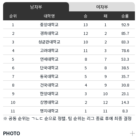
남자부
여자부
순위
대학명
승
패
승률
1
중앙대학교
13
1
92.9
2
경희대학교
12
2
85.7
3
성균관대학교
10
2
83.3
4
고려대학교
11
3
78.6
5
연세대학교
8
7
53.3
6
단국대학교
5
8
38.5
7
동국대학교
5
9
35.7
8
건국대학교
4
9
30.8
9
한양대학교
3
10
23.1
10
상명대학교
2
12
14.3
11
명지대학교
1
11
8.3
※ 공동 순위는 ㄱㄴㄷ 순으로 정렬. 팀 순위는 리그 종료 후에 최종 결정
PHOTO
┼