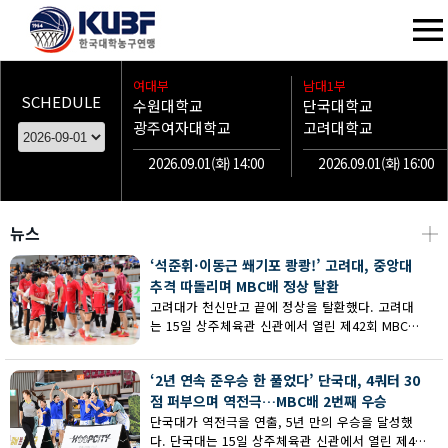
여대부
남대1부
SCHEDULE
수원대학교
단국대학교
광주여자대학교
고려대학교
2026.09.01(화) 14:00
2026.09.01(화) 16:00
뉴스
┼
‘석준휘·이동근 쐐기포 쾅쾅!’ 고려대, 중앙대
추격 따돌리며 MBC배 정상 탈환
고려대가 천신만고 끝에 정상을 탈환했다. 고려대
는 15일 상주체육관 신관에서 열린 제42회 MBC배
전국대학농구 상주대회 남대부 결승에서 중앙대의
추격을 따돌리며 73-62로 승리했다.
‘2년 연속 준우승 한 풀었다’ 단국대, 4쿼터 30
점 퍼부으며 역전극…MBC배 2번째 우승
단국대가 역전극을 연출, 5년 만의 우승을 달성했
다. 단국대는 15일 상주체육관 신관에서 열린 제42