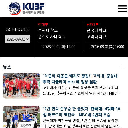
여대부
남대1부
SCHEDULE
수원대학교
단국대학교
광주여자대학교
고려대학교
2026.09.01(화) 14:00
2026.09.01(화) 16:00
뉴스
┼
‘석준휘·이동근 쐐기포 쾅쾅!’ 고려대, 중앙대
추격 따돌리며 MBC배 정상 탈환
고려대가 천신만고 끝에 정상을 탈환했다. 고려대
는 15일 상주체육관 신관에서 열린 제42회 MBC배
전국대학농구 상주대회 남대부 결승에서 중앙대의
추격을 따돌리며 73-62로 승리했다.
‘2년 연속 준우승 한 풀었다’ 단국대, 4쿼터 30
점 퍼부으며 역전극…MBC배 2번째 우승
단국대가 역전극을 연출, 5년 만의 우승을 달성했
다. 단국대는 15일 상주체육관 신관에서 열린 제42