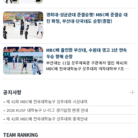
회 MBC배 전국대학농구 상주대회 여대부 결승에
서 부산대에 73-67로 역전승했다.
경희대·성균관대 준결승행! MBC배 준결승 대
진 확정, 부산대·단국대도 순항(종합)
MBC배 출전한 부산대, 수원대 꺾고 2년 연속
우승 향해 순항
부산대는 11일 상주체육관 구관에서 열린 제42회
MBC배 전국대학농구 상주대회 여자대학부 F조 예
선에서 수원대를 80-62로 꺾고 2연승을 달렸다.
공지사항
┼
•
제 42회 MBC배 전국대학농구 상주대회 시상내역
•
2026 KUSF 대학농구 U-리그 경기일정 변경 안내
•
제 42회 MBC배 전국대학농구 상주대회 중계안내
TEAM RANKING