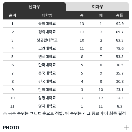
남자부
여자부
순위
대학명
승
패
승률
1
중앙대학교
13
1
92.9
2
경희대학교
12
2
85.7
3
성균관대학교
10
2
83.3
4
고려대학교
11
3
78.6
5
연세대학교
8
7
53.3
6
단국대학교
5
8
38.5
7
동국대학교
5
9
35.7
8
건국대학교
4
9
30.8
9
한양대학교
3
10
23.1
10
상명대학교
2
12
14.3
11
명지대학교
1
11
8.3
※ 공동 순위는 ㄱㄴㄷ 순으로 정렬. 팀 순위는 리그 종료 후에 최종 결정
PHOTO
┼