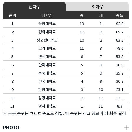
남자부
여자부
순위
대학명
승
패
승률
1
중앙대학교
13
1
92.9
2
경희대학교
12
2
85.7
3
성균관대학교
10
2
83.3
4
고려대학교
11
3
78.6
5
연세대학교
8
7
53.3
6
단국대학교
5
8
38.5
7
동국대학교
5
9
35.7
8
건국대학교
4
9
30.8
9
한양대학교
3
10
23.1
10
상명대학교
2
12
14.3
11
명지대학교
1
11
8.3
※ 공동 순위는 ㄱㄴㄷ 순으로 정렬. 팀 순위는 리그 종료 후에 최종 결정
PHOTO
┼