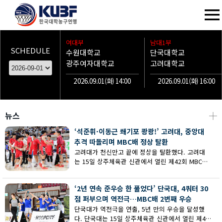
여대부
남대1부
SCHEDULE
수원대학교
단국대학교
광주여자대학교
고려대학교
2026.09.01(화) 14:00
2026.09.01(화) 16:00
뉴스
┼
‘석준휘·이동근 쐐기포 쾅쾅!’ 고려대, 중앙대
추격 따돌리며 MBC배 정상 탈환
고려대가 천신만고 끝에 정상을 탈환했다. 고려대
는 15일 상주체육관 신관에서 열린 제42회 MBC배
전국대학농구 상주대회 남대부 결승에서 중앙대의
추격을 따돌리며 73-62로 승리했다.
‘2년 연속 준우승 한 풀었다’ 단국대, 4쿼터 30
점 퍼부으며 역전극…MBC배 2번째 우승
단국대가 역전극을 연출, 5년 만의 우승을 달성했
다. 단국대는 15일 상주체육관 신관에서 열린 제42