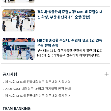
회 MBC배 전국대학농구 상주대회 여대부 결승에
서 부산대에 73-67로 역전승했다.
경희대·성균관대 준결승행! MBC배 준결승 대
진 확정, 부산대·단국대도 순항(종합)
MBC배 출전한 부산대, 수원대 꺾고 2년 연속
우승 향해 순항
부산대는 11일 상주체육관 구관에서 열린 제42회
MBC배 전국대학농구 상주대회 여자대학부 F조 예
선에서 수원대를 80-62로 꺾고 2연승을 달렸다.
공지사항
┼
•
제 42회 MBC배 전국대학농구 상주대회 시상내역
•
2026 KUSF 대학농구 U-리그 경기일정 변경 안내
•
제 42회 MBC배 전국대학농구 상주대회 중계안내
TEAM RANKING