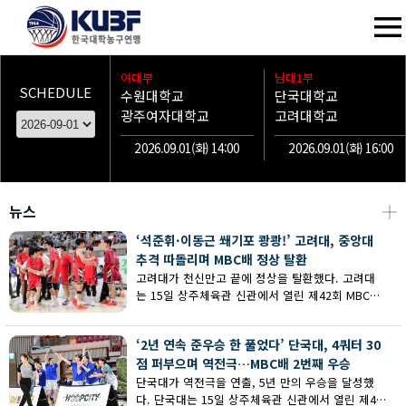
여대부
남대1부
SCHEDULE
수원대학교
단국대학교
광주여자대학교
고려대학교
2026.09.01(화) 14:00
2026.09.01(화) 16:00
뉴스
┼
‘석준휘·이동근 쐐기포 쾅쾅!’ 고려대, 중앙대
추격 따돌리며 MBC배 정상 탈환
고려대가 천신만고 끝에 정상을 탈환했다. 고려대
는 15일 상주체육관 신관에서 열린 제42회 MBC배
전국대학농구 상주대회 남대부 결승에서 중앙대의
추격을 따돌리며 73-62로 승리했다.
‘2년 연속 준우승 한 풀었다’ 단국대, 4쿼터 30
점 퍼부으며 역전극…MBC배 2번째 우승
단국대가 역전극을 연출, 5년 만의 우승을 달성했
다. 단국대는 15일 상주체육관 신관에서 열린 제42