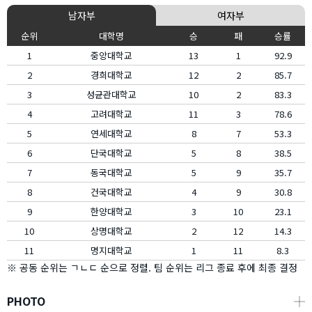
남자부
여자부
순위
대학명
승
패
승률
1
중앙대학교
13
1
92.9
2
경희대학교
12
2
85.7
3
성균관대학교
10
2
83.3
4
고려대학교
11
3
78.6
5
연세대학교
8
7
53.3
6
단국대학교
5
8
38.5
7
동국대학교
5
9
35.7
8
건국대학교
4
9
30.8
9
한양대학교
3
10
23.1
10
상명대학교
2
12
14.3
11
명지대학교
1
11
8.3
※ 공동 순위는 ㄱㄴㄷ 순으로 정렬. 팀 순위는 리그 종료 후에 최종 결정
PHOTO
┼