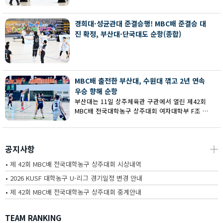
회 MBC배 전국대학농구 상주대회 여대부 결승에
서 부산대에 73-67로 역전승했다.
경희대·성균관대 준결승행! MBC배 준결승 대
진 확정, 부산대·단국대도 순항(종합)
MBC배 출전한 부산대, 수원대 꺾고 2년 연속
우승 향해 순항
부산대는 11일 상주체육관 구관에서 열린 제42회
MBC배 전국대학농구 상주대회 여자대학부 F조 예
선에서 수원대를 80-62로 꺾고 2연승을 달렸다.
공지사항
┼
•
제 42회 MBC배 전국대학농구 상주대회 시상내역
•
2026 KUSF 대학농구 U-리그 경기일정 변경 안내
•
제 42회 MBC배 전국대학농구 상주대회 중계안내
TEAM RANKING