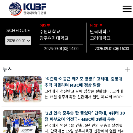
여대부
남대1부
SCHEDULE
수원대학교
단국대학교
광주여자대학교
고려대학교
2026.09.01(화) 14:00
2026.09.01(화) 16:00
뉴스
┼
‘석준휘·이동근 쐐기포 쾅쾅!’ 고려대, 중앙대
추격 따돌리며 MBC배 정상 탈환
고려대가 천신만고 끝에 정상을 탈환했다. 고려대
는 15일 상주체육관 신관에서 열린 제42회 MBC배
전국대학농구 상주대회 남대부 결승에서 중앙대의
추격을 따돌리며 73-62로 승리했다.
‘2년 연속 준우승 한 풀었다’ 단국대, 4쿼터 30
점 퍼부으며 역전극…MBC배 2번째 우승
단국대가 역전극을 연출, 5년 만의 우승을 달성했
다. 단국대는 15일 상주체육관 신관에서 열린 제42