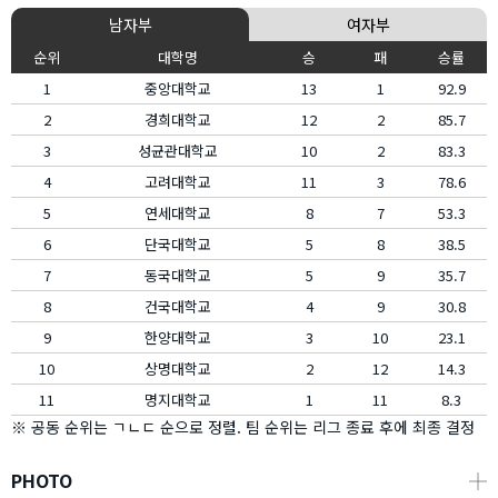
남자부
여자부
순위
대학명
승
패
승률
1
중앙대학교
13
1
92.9
2
경희대학교
12
2
85.7
3
성균관대학교
10
2
83.3
4
고려대학교
11
3
78.6
5
연세대학교
8
7
53.3
6
단국대학교
5
8
38.5
7
동국대학교
5
9
35.7
8
건국대학교
4
9
30.8
9
한양대학교
3
10
23.1
10
상명대학교
2
12
14.3
11
명지대학교
1
11
8.3
※ 공동 순위는 ㄱㄴㄷ 순으로 정렬. 팀 순위는 리그 종료 후에 최종 결정
PHOTO
┼