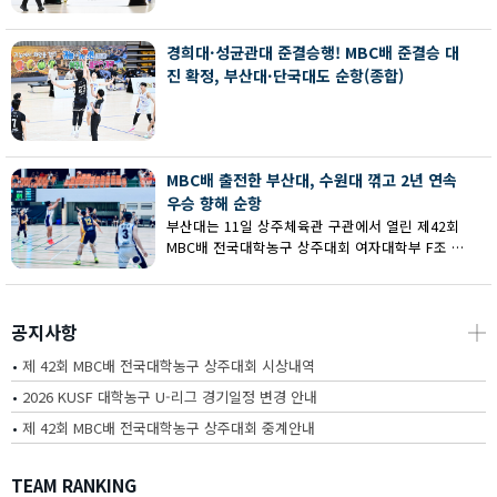
회 MBC배 전국대학농구 상주대회 여대부 결승에
서 부산대에 73-67로 역전승했다.
경희대·성균관대 준결승행! MBC배 준결승 대
진 확정, 부산대·단국대도 순항(종합)
MBC배 출전한 부산대, 수원대 꺾고 2년 연속
우승 향해 순항
부산대는 11일 상주체육관 구관에서 열린 제42회
MBC배 전국대학농구 상주대회 여자대학부 F조 예
선에서 수원대를 80-62로 꺾고 2연승을 달렸다.
공지사항
┼
•
제 42회 MBC배 전국대학농구 상주대회 시상내역
•
2026 KUSF 대학농구 U-리그 경기일정 변경 안내
•
제 42회 MBC배 전국대학농구 상주대회 중계안내
TEAM RANKING