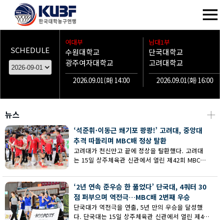
여대부
남대1부
SCHEDULE
수원대학교
단국대학교
광주여자대학교
고려대학교
2026.09.01(화) 14:00
2026.09.01(화) 16:00
뉴스
┼
‘석준휘·이동근 쐐기포 쾅쾅!’ 고려대, 중앙대
추격 따돌리며 MBC배 정상 탈환
고려대가 천신만고 끝에 정상을 탈환했다. 고려대
는 15일 상주체육관 신관에서 열린 제42회 MBC배
전국대학농구 상주대회 남대부 결승에서 중앙대의
추격을 따돌리며 73-62로 승리했다.
‘2년 연속 준우승 한 풀었다’ 단국대, 4쿼터 30
점 퍼부으며 역전극…MBC배 2번째 우승
단국대가 역전극을 연출, 5년 만의 우승을 달성했
다. 단국대는 15일 상주체육관 신관에서 열린 제42