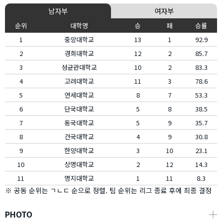
남자부
여자부
순위
대학명
승
패
승률
1
중앙대학교
13
1
92.9
2
경희대학교
12
2
85.7
3
성균관대학교
10
2
83.3
4
고려대학교
11
3
78.6
5
연세대학교
8
7
53.3
6
단국대학교
5
8
38.5
7
동국대학교
5
9
35.7
8
건국대학교
4
9
30.8
9
한양대학교
3
10
23.1
10
상명대학교
2
12
14.3
11
명지대학교
1
11
8.3
※ 공동 순위는 ㄱㄴㄷ 순으로 정렬. 팀 순위는 리그 종료 후에 최종 결정
PHOTO
┼