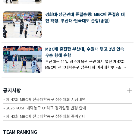
회 MBC배 전국대학농구 상주대회 여대부 결승에
서 부산대에 73-67로 역전승했다.
경희대·성균관대 준결승행! MBC배 준결승 대
진 확정, 부산대·단국대도 순항(종합)
MBC배 출전한 부산대, 수원대 꺾고 2년 연속
우승 향해 순항
부산대는 11일 상주체육관 구관에서 열린 제42회
MBC배 전국대학농구 상주대회 여자대학부 F조 예
선에서 수원대를 80-62로 꺾고 2연승을 달렸다.
공지사항
┼
•
제 42회 MBC배 전국대학농구 상주대회 시상내역
•
2026 KUSF 대학농구 U-리그 경기일정 변경 안내
•
제 42회 MBC배 전국대학농구 상주대회 중계안내
TEAM RANKING