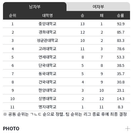
남자부
여자부
순위
대학명
승
패
승률
1
중앙대학교
13
1
92.9
2
경희대학교
12
2
85.7
3
성균관대학교
10
2
83.3
4
고려대학교
11
3
78.6
5
연세대학교
8
7
53.3
6
단국대학교
5
8
38.5
7
동국대학교
5
9
35.7
8
건국대학교
4
9
30.8
9
한양대학교
3
10
23.1
10
상명대학교
2
12
14.3
11
명지대학교
1
11
8.3
※ 공동 순위는 ㄱㄴㄷ 순으로 정렬. 팀 순위는 리그 종료 후에 최종 결정
PHOTO
┼