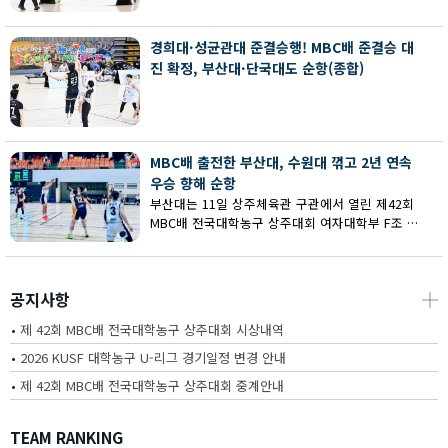
회 MBC배 전국대학농구 상주대회 여대부 결승에
서 부산대에 73-67로 역전승했다.
경희대·성균관대 준결승행! MBC배 준결승 대
진 확정, 부산대·단국대도 순항(종합)
MBC배 출전한 부산대, 수원대 꺾고 2년 연속
우승 향해 순항
부산대는 11일 상주체육관 구관에서 열린 제42회
MBC배 전국대학농구 상주대회 여자대학부 F조 예
선에서 수원대를 80-62로 꺾고 2연승을 달렸다.
공지사항
┼
•
제 42회 MBC배 전국대학농구 상주대회 시상내역
•
2026 KUSF 대학농구 U-리그 경기일정 변경 안내
•
제 42회 MBC배 전국대학농구 상주대회 중계안내
TEAM RANKING