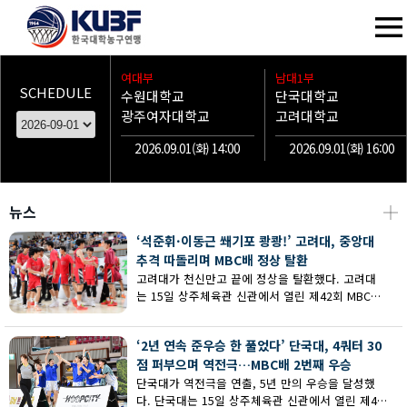
여대부
남대1부
SCHEDULE
수원대학교
단국대학교
광주여자대학교
고려대학교
2026.09.01(화) 14:00
2026.09.01(화) 16:00
뉴스
┼
‘석준휘·이동근 쐐기포 쾅쾅!’ 고려대, 중앙대
추격 따돌리며 MBC배 정상 탈환
고려대가 천신만고 끝에 정상을 탈환했다. 고려대
는 15일 상주체육관 신관에서 열린 제42회 MBC배
전국대학농구 상주대회 남대부 결승에서 중앙대의
추격을 따돌리며 73-62로 승리했다.
‘2년 연속 준우승 한 풀었다’ 단국대, 4쿼터 30
점 퍼부으며 역전극…MBC배 2번째 우승
단국대가 역전극을 연출, 5년 만의 우승을 달성했
다. 단국대는 15일 상주체육관 신관에서 열린 제42