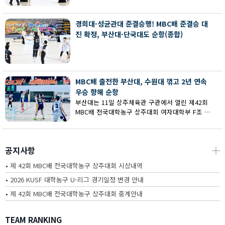
회 MBC배 전국대학농구 상주대회 여대부 결승에
서 부산대에 73-67로 역전승했다.
경희대·성균관대 준결승행! MBC배 준결승 대
진 확정, 부산대·단국대도 순항(종합)
MBC배 출전한 부산대, 수원대 꺾고 2년 연속
우승 향해 순항
부산대는 11일 상주체육관 구관에서 열린 제42회
MBC배 전국대학농구 상주대회 여자대학부 F조 예
선에서 수원대를 80-62로 꺾고 2연승을 달렸다.
공지사항
┼
•
제 42회 MBC배 전국대학농구 상주대회 시상내역
•
2026 KUSF 대학농구 U-리그 경기일정 변경 안내
•
제 42회 MBC배 전국대학농구 상주대회 중계안내
TEAM RANKING