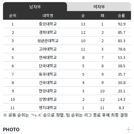
남자부
여자부
순위
대학명
승
패
승률
1
중앙대학교
13
1
92.9
2
경희대학교
12
2
85.7
3
성균관대학교
10
2
83.3
4
고려대학교
11
3
78.6
5
연세대학교
8
7
53.3
6
단국대학교
5
8
38.5
7
동국대학교
5
9
35.7
8
건국대학교
4
9
30.8
9
한양대학교
3
10
23.1
10
상명대학교
2
12
14.3
11
명지대학교
1
11
8.3
※ 공동 순위는 ㄱㄴㄷ 순으로 정렬. 팀 순위는 리그 종료 후에 최종 결정
PHOTO
┼