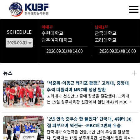
여대부
남대1부
SCHEDULE
수원대학교
단국대학교
광주여자대학교
고려대학교
2026.09.01(화) 14:00
2026.09.01(화) 16:00
뉴스
┼
‘석준휘·이동근 쐐기포 쾅쾅!’ 고려대, 중앙대
추격 따돌리며 MBC배 정상 탈환
고려대가 천신만고 끝에 정상을 탈환했다. 고려대
는 15일 상주체육관 신관에서 열린 제42회 MBC배
전국대학농구 상주대회 남대부 결승에서 중앙대의
추격을 따돌리며 73-62로 승리했다.
‘2년 연속 준우승 한 풀었다’ 단국대, 4쿼터 30
점 퍼부으며 역전극…MBC배 2번째 우승
단국대가 역전극을 연출, 5년 만의 우승을 달성했
다. 단국대는 15일 상주체육관 신관에서 열린 제42