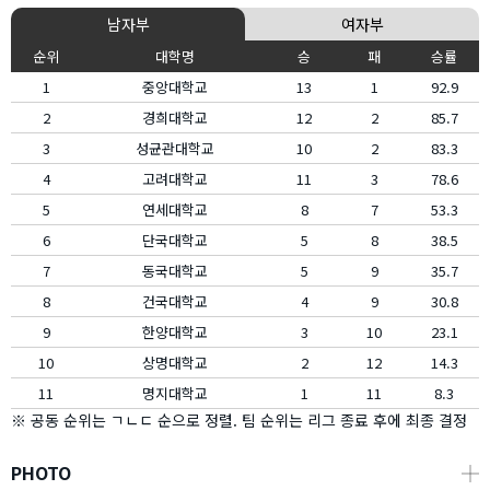
남자부
여자부
순위
대학명
승
패
승률
1
중앙대학교
13
1
92.9
2
경희대학교
12
2
85.7
3
성균관대학교
10
2
83.3
4
고려대학교
11
3
78.6
5
연세대학교
8
7
53.3
6
단국대학교
5
8
38.5
7
동국대학교
5
9
35.7
8
건국대학교
4
9
30.8
9
한양대학교
3
10
23.1
10
상명대학교
2
12
14.3
11
명지대학교
1
11
8.3
※ 공동 순위는 ㄱㄴㄷ 순으로 정렬. 팀 순위는 리그 종료 후에 최종 결정
PHOTO
┼