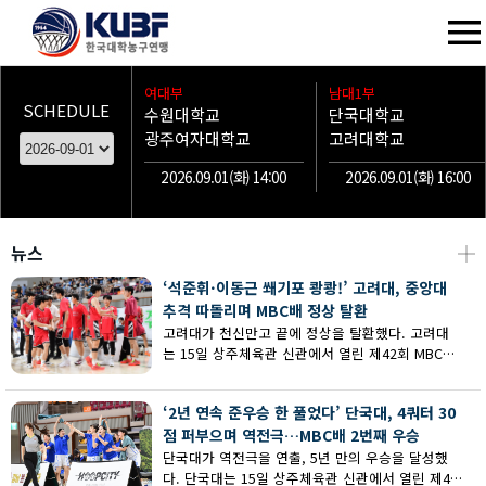
여대부
남대1부
SCHEDULE
수원대학교
단국대학교
광주여자대학교
고려대학교
2026.09.01(화) 14:00
2026.09.01(화) 16:00
뉴스
┼
‘석준휘·이동근 쐐기포 쾅쾅!’ 고려대, 중앙대
추격 따돌리며 MBC배 정상 탈환
고려대가 천신만고 끝에 정상을 탈환했다. 고려대
는 15일 상주체육관 신관에서 열린 제42회 MBC배
전국대학농구 상주대회 남대부 결승에서 중앙대의
추격을 따돌리며 73-62로 승리했다.
‘2년 연속 준우승 한 풀었다’ 단국대, 4쿼터 30
점 퍼부으며 역전극…MBC배 2번째 우승
단국대가 역전극을 연출, 5년 만의 우승을 달성했
다. 단국대는 15일 상주체육관 신관에서 열린 제42