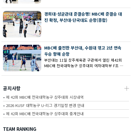
회 MBC배 전국대학농구 상주대회 여대부 결승에
서 부산대에 73-67로 역전승했다.
경희대·성균관대 준결승행! MBC배 준결승 대
진 확정, 부산대·단국대도 순항(종합)
MBC배 출전한 부산대, 수원대 꺾고 2년 연속
우승 향해 순항
부산대는 11일 상주체육관 구관에서 열린 제42회
MBC배 전국대학농구 상주대회 여자대학부 F조 예
선에서 수원대를 80-62로 꺾고 2연승을 달렸다.
공지사항
┼
•
제 42회 MBC배 전국대학농구 상주대회 시상내역
•
2026 KUSF 대학농구 U-리그 경기일정 변경 안내
•
제 42회 MBC배 전국대학농구 상주대회 중계안내
TEAM RANKING