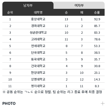
남자부
여자부
순위
대학명
승
패
승률
1
중앙대학교
13
1
92.9
2
경희대학교
12
2
85.7
3
성균관대학교
10
2
83.3
4
고려대학교
11
3
78.6
5
연세대학교
8
7
53.3
6
단국대학교
5
8
38.5
7
동국대학교
5
9
35.7
8
건국대학교
4
9
30.8
9
한양대학교
3
10
23.1
10
상명대학교
2
12
14.3
11
명지대학교
1
11
8.3
※ 공동 순위는 ㄱㄴㄷ 순으로 정렬. 팀 순위는 리그 종료 후에 최종 결정
PHOTO
┼