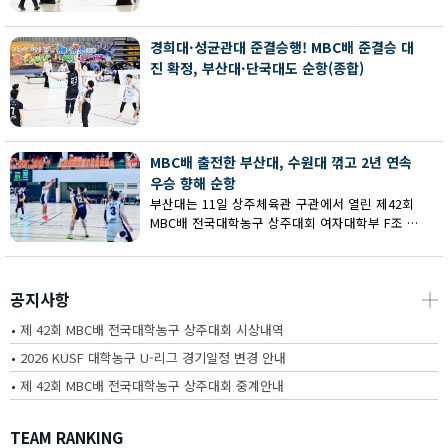
회 MBC배 전국대학농구 상주대회 여대부 결승에
서 부산대에 73-67로 역전승했다.
경희대·성균관대 준결승행! MBC배 준결승 대
진 확정, 부산대·단국대도 순항(종합)
MBC배 출전한 부산대, 수원대 꺾고 2년 연속
우승 향해 순항
부산대는 11일 상주체육관 구관에서 열린 제42회
MBC배 전국대학농구 상주대회 여자대학부 F조 예
선에서 수원대를 80-62로 꺾고 2연승을 달렸다.
공지사항
┼
•
제 42회 MBC배 전국대학농구 상주대회 시상내역
•
2026 KUSF 대학농구 U-리그 경기일정 변경 안내
•
제 42회 MBC배 전국대학농구 상주대회 중계안내
TEAM RANKING