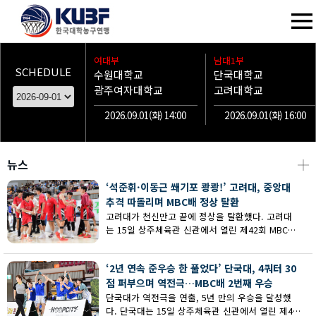
여대부
남대1부
SCHEDULE
수원대학교
단국대학교
광주여자대학교
고려대학교
2026.09.01(화) 14:00
2026.09.01(화) 16:00
뉴스
┼
‘석준휘·이동근 쐐기포 쾅쾅!’ 고려대, 중앙대
추격 따돌리며 MBC배 정상 탈환
고려대가 천신만고 끝에 정상을 탈환했다. 고려대
는 15일 상주체육관 신관에서 열린 제42회 MBC배
전국대학농구 상주대회 남대부 결승에서 중앙대의
추격을 따돌리며 73-62로 승리했다.
‘2년 연속 준우승 한 풀었다’ 단국대, 4쿼터 30
점 퍼부으며 역전극…MBC배 2번째 우승
단국대가 역전극을 연출, 5년 만의 우승을 달성했
다. 단국대는 15일 상주체육관 신관에서 열린 제42